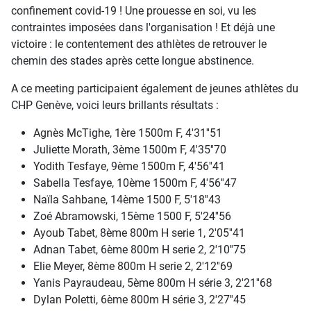
confinement covid-19 ! Une prouesse en soi, vu les
contraintes imposées dans l'organisation ! Et déjà une
victoire : le contentement des athlètes de retrouver le
chemin des stades après cette longue abstinence.
A ce meeting participaient également de jeunes athlètes du
CHP Genève, voici leurs brillants résultats :
Agnès McTighe, 1ère 1500m F, 4'31''51
Juliette Morath, 3ème 1500m F, 4'35''70
Yodith Tesfaye, 9ème 1500m F, 4'56''41
Sabella Tesfaye, 10ème 1500m F, 4'56''47
Naïla Sahbane, 14ème 1500 F, 5'18''43
Zoé Abramowski, 15ème 1500 F, 5'24''56
Ayoub Tabet, 8ème 800m H serie 1, 2'05''41
Adnan Tabet, 6ème 800m H serie 2, 2'10''75
Elie Meyer, 8ème 800m H serie 2, 2'12''69
Yanis Payraudeau, 5ème 800m H série 3, 2'21''68
Dylan Poletti, 6ème 800m H série 3, 2'27''45