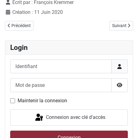
Écrit par :
François Kremmer
Création : 11 Juin 2020
Article précédent : Meeting CHP Genève
Article suiva
Précédent
Suivant
Login
Identifiant
Mot de passe
Afficher
Maintenir la connexion
Connexion avec clé d'accès
Connexion