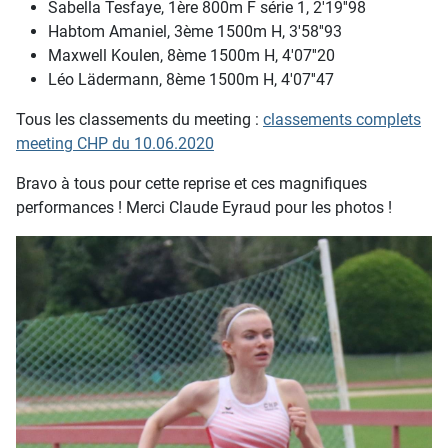
Sabella Tesfaye, 1ère 800m F série 1, 2'19''98
Habtom Amaniel, 3ème 1500m H, 3'58''93
Maxwell Koulen, 8ème 1500m H, 4'07''20
Léo Lädermann, 8ème 1500m H, 4'07''47
Tous les classements du meeting :
classements complets
meeting CHP du 10.06.2020
Bravo à tous pour cette reprise et ces magnifiques
performances ! Merci Claude Eyraud pour les photos !