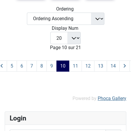
Ordering
Display Num
Page 10 sur 21
5
6
7
8
9
10
11
12
13
14
Powered by
Phoca Gallery
Login