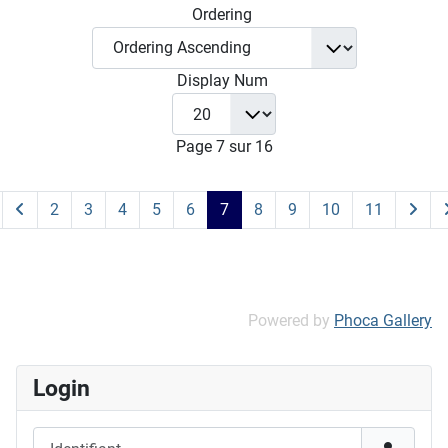
Ordering
Display Num
Page 7 sur 16
2
3
4
5
6
7
8
9
10
11
Powered by
Phoca Gallery
Login
Identifiant