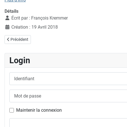
Détails
Écrit par :
François Kremmer
Création : 19 Avril 2018
Article précédent : 05.05.2018 et 06.05.2018, un week-end riche en
Précédent
Login
Identifiant
Mot de passe
Maintenir la connexion