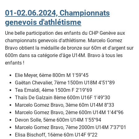
01-02.06.2024, Championnats
genevois d'athlétisme
Une belle participation des enfants du CHP Genève aux
championnats genevois d'athlétisme. Marcelo Gomez
Bravo obtient la médaille de bronze sur 60m et d'argent sur
600m dans sa catégorie d'âge U14M. Bravo à tous les
enfants !
Elie Meyer, 6ème 800m M 1'59''45
Gaëtan Chevalier, 7ème 1500m U18M 4'51''89
Tea Emaldi, 4ème 1500m F 2'19''69
Thaïs De Galzain 8ème 600m U16F 1'49''30
Marcelo Gomez Bravo, 3ème 60m U14M 8''33
Marcelo Gomez Bravo, 2ème 600m U14M 1'44''96
Devon Solle, 5ème 600m U14M 1'55''94
Marcelo Gomez Bravo, 7ème 2000m U14M 7'37''01
Elisa Bischoff, 16ème 60m U14F 9''22