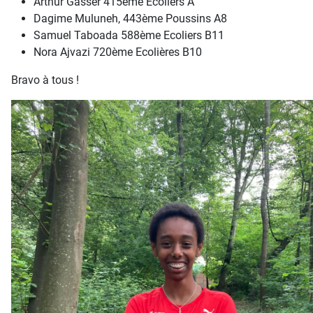
Arthur Gasser 415ème Ecoliers A
Dagime Muluneh, 443ème Poussins A8
Samuel Taboada 588ème Ecoliers B11
Nora Ajvazi 720ème Ecolières B10
Bravo à tous !