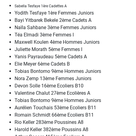
Sabella Tesfaye 1ère Cadettes A
Yodith Tesfaye 1ère Femmes Juniors
Bayi Yitbarek Bekele 2ème Cadets A
Naïla Sahbane 3ème Femmes Juniors
Téa Elmadi 3ème Femmes I
Maxwell Koulen 4ème Hommes Juniors
Juliette Morath 5ème Femmes I
Yanis Payraudeau 5ème Cadets A
Elie Meyer 6ème Cadets B
Tobias Bontorno 9ème Hommes Juniors
Nora Zemp 13ème Femmes Juniors
Devon Solle 16ème Ecoliers B10
Valentine Chalut 27ème Ecolières A
Tobias Bontorno 9ème Hommes Juniors
Aurélien Touchais 53ème Ecoliers B11
Romain Schmidt 66ème Ecoliers B11
Rio Keller 283ème Poussines A8
Harold Keller 382ème Poussins A8