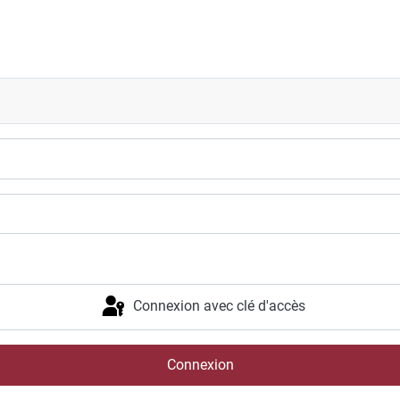
aux Championnats d'Europe de cross U23
Connexion avec clé d'accès
Connexion