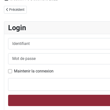
Article précédent : 11.12.2022 - Agnès McTighe et Léo Lädermann 
Précédent
Login
Identifiant
Mot de passe
Maintenir la connexion