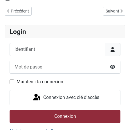
Article précédent : 08.12.2024, Course de l'Escalade
Article suiva
Précédent
Suivant
Login
Identifiant
Mot de passe
Afficher
Maintenir la connexion
Connexion avec clé d'accès
Connexion