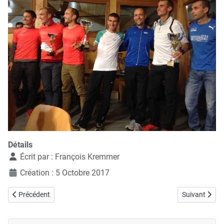
Détails
Écrit par :
François Kremmer
Création : 5 Octobre 2017
Article précédent : 18.10.2017, Corrida Bulloise
Article suivan
Précédent
Suivant