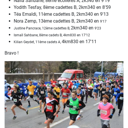
Naïla Sahbane, 8ème écolières A, 2k340 en 9'19
Yodith Tesfay, 8ème cadettes B, 2km340 en 8'59
Téa Emaldi, 11ème cadettes B, 2km340 en 9'13
Nora Zemp, 13ème cadettes B, 2km340 en
9'17
2km340 en
Justine Pancrace, 12ème cadettes B,
9'23
Ismaïl Sahbane, 8ème cadets B, 4km830 en 17'12
4km830 en 17'11
Kilian Geydet, 11ème cadets A,
Bravo !