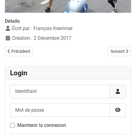
Détails
Écrit par :
François Kremmer
Création : 2 Décembre 2017
Article précédent : 09.12.2017, La trotteuse à La Chaux-de-Fonds
Article suivan
Précédent
Suivant
Login
Identifiant
Mot de passe
Afficher
Maintenir la connexion