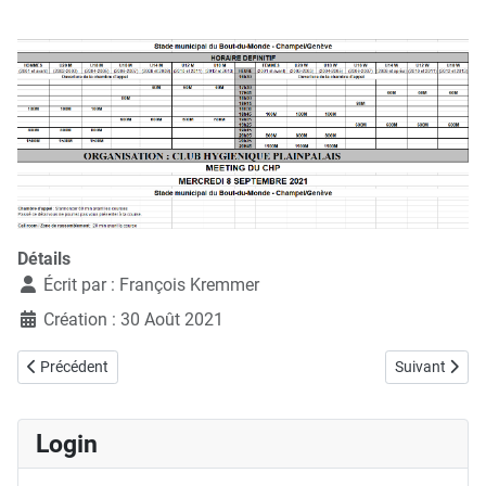
Détails
Écrit par :
François Kremmer
Création : 30 Août 2021
Article précédent : 05.09.2021, Médailles aux Championnats Suisses d
Article suiva
Précédent
Suivant
Login