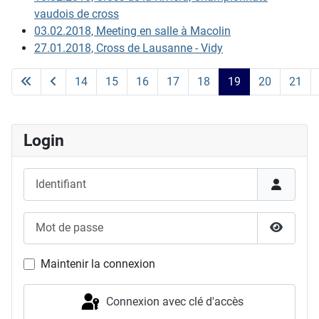
vaudois de cross
03.02.2018, Meeting en salle à Macolin
27.01.2018, Cross de Lausanne - Vidy
14
15
16
17
18
19
20
21
Page 19 sur 24
Login
Identifiant
Mot de passe
Afficher
Maintenir la connexion
Connexion avec clé d'accès