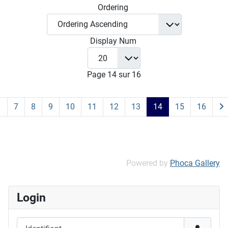
Ordering
Display Num
Page 14 sur 16
7
8
9
10
11
12
13
14
15
16
Powered by
Phoca Gallery
Login
Identifiant