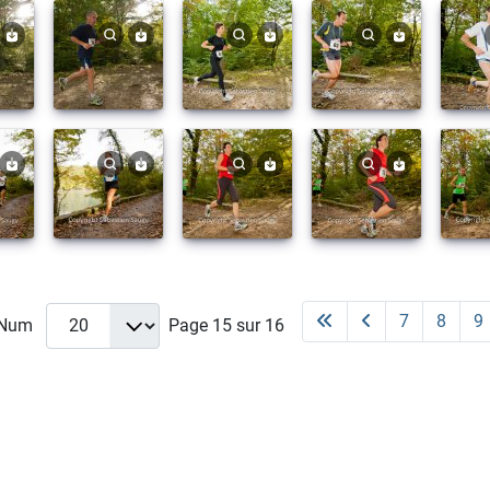
7
8
9
 Num
Page 15 sur 16