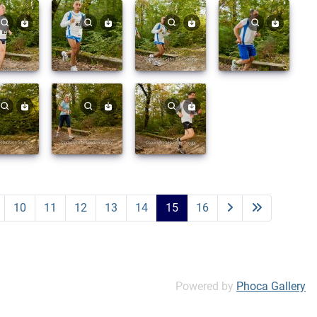
10
11
12
13
14
15
16
Powered by
Phoca Gallery